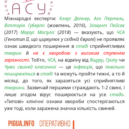
Міжнародні експерти:
Клаус Депнер, Аго Пертель,
Вітторіо Губерті
(
жовтень, 2016
),
Зігмунт Пейсак
(
2017
)
Маріус Масіуліс
(
2018
)
— вказують, що
ЧСА
(
Генотип ІІ, що циркулює у східній Європі
)
не проявляє
ознак швидкого поширення в
стаді
сприйнятливих
тварин
й
не є хворобою з високим ступенем
заразності
. Тобто,
ЧСА
, на відміну від
Ящуру
,
Грипу
чи
Чуми свиней класичної
— це
інфекція
, що
повільно
поширюється
в
стаді
та можуть пройти тижні, а то й
місяці, до того, як заразяться усі сприйнятливі
тварини
. Зазвичай першими страждають 1-2 свині, і
лише згодом вірус поширюється на усе
стадо
.
«Типові» клінічні ознаки хвороби спостерігаються
уже тоді, коли заражена значна кількість свиней.