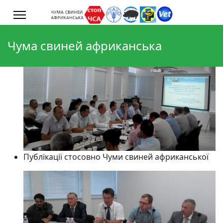
Чума свиней африканська
Публікації стосовно Чуми свиней африканської