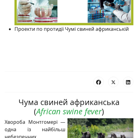
Проекти по протидії Чумі свиней африканській
Чума свиней африканська
(
African swine fever
)
Хвороба Монтгомері —
одна із найбільш
небезпечних