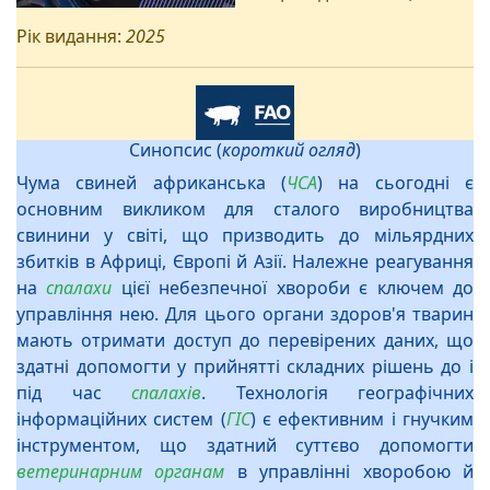
Рік видання:
2025
Синопсис (
короткий огляд
)
Чума свиней африканська (
ЧСА
) на сьогодні є
основним викликом для сталого виробництва
свинини у світі, що призводить до мільярдних
збитків в Африці, Європі й Азії. Належне реагування
на
спалахи
цієї небезпечної хвороби є ключем до
управління нею. Для цього органи здоров'я тварин
мають отримати доступ до перевірених даних, що
здатні допомогти у прийнятті складних рішень до і
під час
спалахів
. Технологія
географічних
інформаційних систем (
ГІС
) є ефективним і гнучким
інструментом, що здатний суттєво допомогти
ветеринарним органам
в управлінні хворобою й