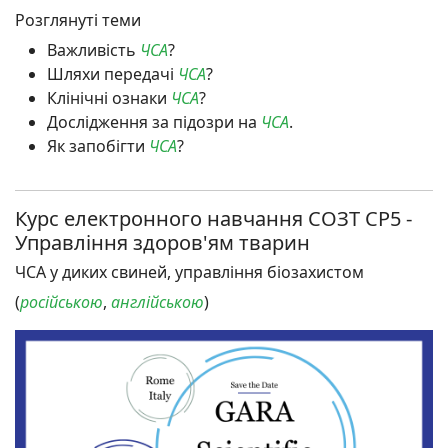
Розглянуті теми
Важливість
ЧСА
?
Шляхи передачі
ЧСА
?
Клінічні ознаки
ЧСА
?
Дослідження за підозри на
ЧСА
.
Як запобігти
ЧСА
?
Курс електронного навчання СОЗТ CP5 -
Управління здоров'ям тварин
ЧСА у диких свиней, управління біозахистом
(
російською
,
англійською
)