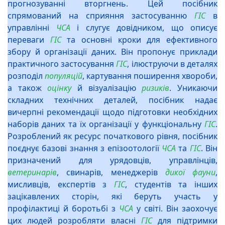
прогнозуванні вторгнень. Цей посібник
спрямований на сприяння застосуванню
ГІС
в
управлінні
ЧСА
і слугує довідником, що описує
переваги
ГІС
та основні кроки для ефективного
збору й організації даних. Він пропонує приклади
практичного застосування
ГІС
, ілюструючи в деталях
розподіл
популяцій
, картування поширення хвороби,
а також
оцінку
й візуалізацію
ризиків
. Уникаючи
складних технічних деталей, посібник надає
вичерпні рекомендації щодо підготовки необхідних
наборів даних та їх організації у функціональну
ГІС
.
Розроблений як ресурс початкового рівня, посібник
поєднує базові знання з епізоотології
ЧСА
та
ГІС
. Він
призначений для урядовців, управлінців,
ветеринарів
, свинарів, менеджерів
дикої фауни
,
мисливців, експертів з
ГІС
, студентів та інших
зацікавлених сторін, які беруть участь у
профілактиці й боротьбі з
ЧСА
у світі. Він заохочує
цих людей розробляти власні
ГІС
для підтримки