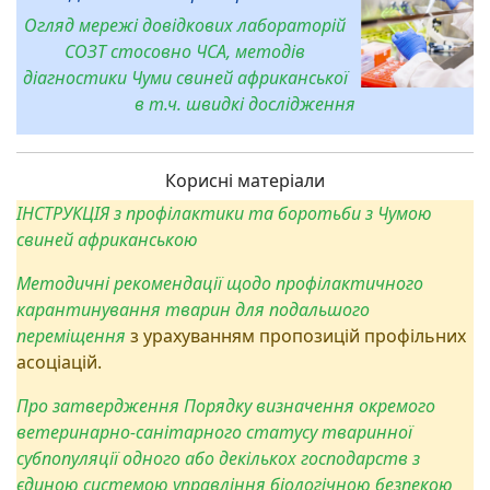
Огляд мережі довідкових лабораторій
СОЗТ стосовно ЧСА, методів
діагностики Чуми свиней африканської
в т.ч. швидкі дослідження
Корисні матеріали
ІНСТРУКЦІЯ з профілактики та боротьби з Чумою
свиней африканською
Методичні рекомендації щодо профілактичного
карантинування тварин для подальшого
переміщення
з урахуванням пропозицій профільних
асоціацій.
Про затвердження Порядку визначення окремого
ветеринарно-санітарного статусу тваринної
субпопуляції одного або декількох господарств з
єдиною системою управління біологічною безпекою