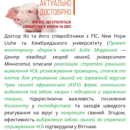
Доктор Яо та його співробітники з PIC, New Hope
Liuhe та Кембридзького університету
(
Проект
моніторингу здоров'я свиней Боба Моррісона
—
Центр ліквідації хвороб свиней, університет
Міннесоти
) описали
реалізацію стратегії раннього
виявлення ЧСА, розмежування приміщень, станків та
кліток для утримання свиней на зараженій вірусом
Чуми свиней африканської (ASFV) фермі, локального
видалення та забою хворих і підозрілих у зараженні
тварин
, підкреслюючи важливість посилення
біозахисту
у
господарствах
та заходів швидкого
реагування на вірус у
популяціях
свиней. Згодом,
ефективність
вибіркового забою свиней, як стратегії
стримування ЧСА
підтвердили у В’єтнамі.