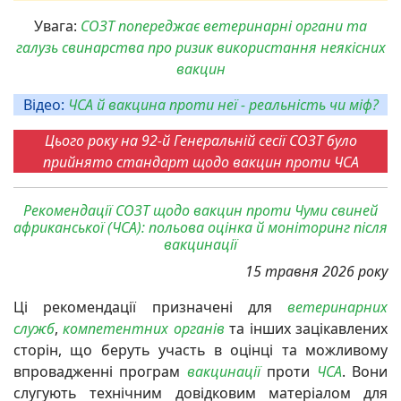
Увага:
СОЗТ попереджає ветеринарні органи та
галузь свинарства про ризик використання неякісних
вакцин
Відео:
ЧСА й вакцина проти неї - реальність чи міф?
Цього року на 92-й Генеральній сесії СОЗТ було
прийнято стандарт щодо вакцин проти ЧСА
Рекомендації СОЗТ щодо вакцин проти Чуми свиней
африканської (ЧСА): польова оцінка й моніторинг після
вакцинації
15 травня 2026 року
Ці рекомендації призначені для
ветеринарних
служб
,
компетентних органів
та інших зацікавлених
сторін, що беруть участь в оцінці та можливому
впровадженні програм
вакцинації
проти
ЧСА
. Вони
слугують технічним довідковим матеріалом для