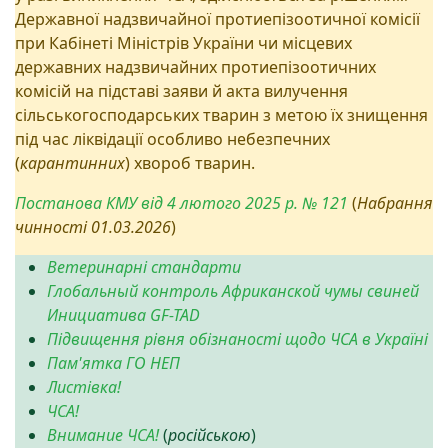
Державної надзвичайної протиепізоотичної комісії
при Кабінеті Міністрів України чи місцевих
державних надзвичайних протиепізоотичних
комісій на підставі заяви й акта вилучення
сільськогосподарських тварин з метою їх знищення
під час ліквідації особливо небезпечних
(
карантинних
) хвороб тварин.
Постанова КМУ
від 4 лютого 2025 р. № 121
(
Набрання
чинності 01.03.2026
)
Ветеринарні стандарти
Глобальный контроль Африканской чумы свиней
Инициатива GF-TAD
Підвищення рівня обізнаності щодо ЧСА в Україні
Пам'ятка ГО НЕП
Листівка!
ЧСА!
Внимание ЧСА!
(
російською
)