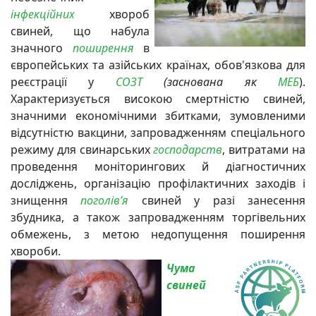
інфекційних
хвороб
свиней, що набула
значного
поширення
в
європейських та азійських країнах, обов'язкова для
реєстрації у
СОЗТ
(заснована як
МЕБ
).
Характеризується високою смертністю свиней,
значними економічними збитками, зумовленими
відсутністю вакцини, запровадженням спеціального
режиму для свинарських
господарств
, витратами на
проведення моніторингових й діагностичних
досліджень, організацію профілактичних
заходів і
знищення
поголів’я
свиней у разі занесення
збудника, а також запровадженням торгівельних
обмежень, з метою недопущення поширення
хвороби.
Чума
свиней