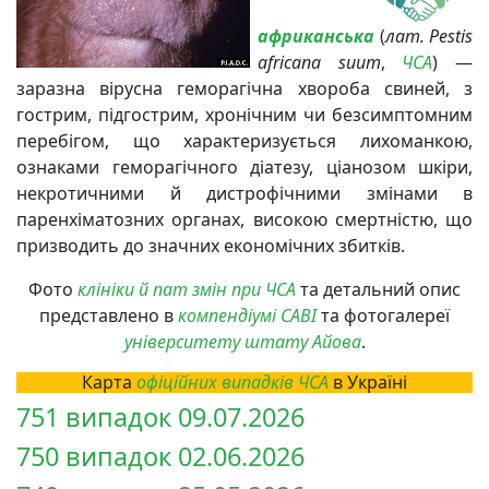
африканська
(
лат. Pestis
africana suum
,
ЧСА
)
—
заразна вірусна геморагічна хвороба свиней, з
гострим, підгострим, хронічним чи безсимптомним
перебігом, що характеризується лихоманкою,
ознаками геморагічного діатезу, ціанозом шкіри,
некротичними й дистрофічними змінами в
паренхіматозних органах, високою смертністю, що
призводить до значних економічних збитків.
Фото
клініки й пат змін при ЧСА
та детальний опис
представлено в
компендіумі CABI
та фотогалереї
університету штату Айова
.
Карта
офіційних випадків
ЧСА
в Україні
751 випадок 09.07.2026
750 випадок 02.06.2026