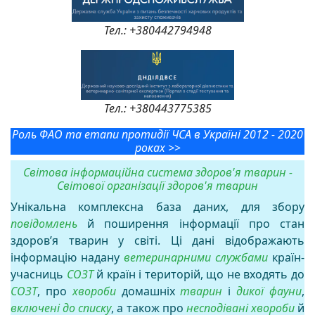
Тел.: +380442794948
Тел.: +380443775385
Роль ФАО та етапи протидії ЧСА в Україні 2012 - 2020
роках >
>
Світова інформаційна система здоров'я тварин -
Світової організації здоров'я тварин
Унікальна комплексна база даних, для збору
повідомлень
й поширення інформації про стан
здоров’я тварин у світі. Ці дані відображають
інформацію надану
ветеринарними службами
країн-
учасниць
СОЗТ
й країн і територій, що не входять до
СОЗТ
, про
хвороби
домашніх
тварин
і
дикої фауни
,
включені до списку
, а також про
несподівані хвороби
й