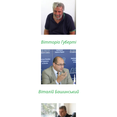
Вітторіо Губерті
Віталій Башинський