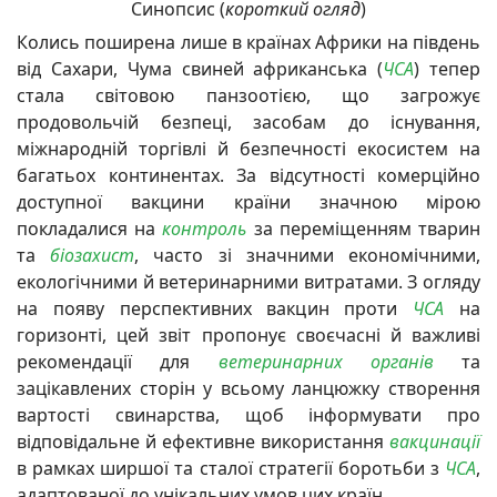
Синопсис (
короткий огляд
)
Колись поширена лише в країнах Африки на південь
від Сахари, Чума свиней африканська (
ЧСА
) тепер
стала світовою панзоотією, що загрожує
продовольчій безпеці, засобам до існування,
міжнародній торгівлі й безпечності екосистем на
багатьох континентах. За відсутності комерційно
доступної вакцини країни значною мірою
покладалися на
контроль
за переміщенням тварин
та
біозахист
, часто зі значними економічними,
екологічними й ветеринарними витратами. З огляду
на появу перспективних вакцин проти
ЧСА
на
горизонті, цей звіт пропонує своєчасні й важливі
рекомендації для
ветеринарних органів
та
зацікавлених сторін у всьому ланцюжку створення
вартості свинарства, щоб інформувати про
відповідальне й ефективне використання
вакцинації
в рамках ширшої та сталої стратегії боротьби з
ЧСА
,
адаптованої до унікальних умов цих країн.