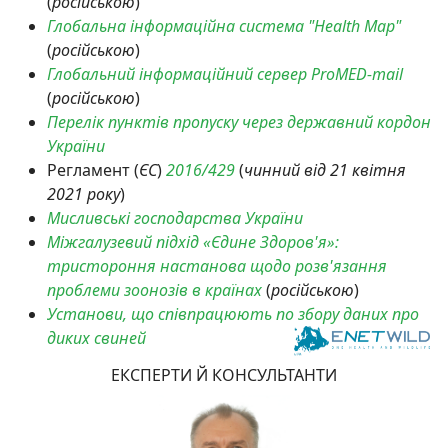
(
російською
)
Глобальна інформаційна система "Health Map"
(
російською
)
Глобальний інформаційний сервер ProMED-mail
(
російською
)
Перелік пунктів пропуску через державний кордон
України
Регламент (
ЄС
)
2016/429
(
чинний від 21 квітня
2021 року
)
Мисливські господарства України
Міжгалузевий підхід «Єдине Здоров'я»:
тристороння настанова щодо розв'язання
проблеми зоонозів в країнах
(
російською
)
Установи, що співпрацюють по збору даних про
диких свиней
ЕКСПЕРТИ Й КОНСУЛЬТАНТИ