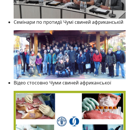
Семінари по протидії Чумі свиней африканській
Відео стосовно Чуми свиней африканської