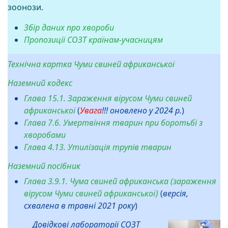
зоонози.
Збір даних про хвороби
Пропозиції СОЗТ країнам-учасницям
Технічна картка Чуми свиней африканської
Наземний кодекс
Глава 15.1.
Зараження вірусом Чуми свиней
африканської
(
Увага
!!! оновлено у 2024 р.
)
Глава 7.6. Умертвіння тварин при боротьбі з
хворобами
Глава 4.13. Утилізація трупів тварин
Наземний посібник
Глава 3.9.1.
Чума свиней африканська
(зараження
вірусом Чуми свиней африканської)
(
версія,
схвалена в травні 2021 року
)
Довідкові лабораторії СОЗТ