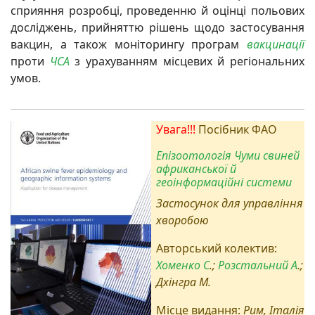
сприяння розробці, проведенню й оцінці польових
досліджень, прийняттю рішень щодо застосування
вакцин, а також моніторингу програм
вакцинації
проти
ЧСА
з урахуванням місцевих й регіональних
умов.
Увага!!!
Посібник ФАО
Епізоотологія Чуми свиней
африканської й
геоінформаційні системи
Застосунок для управління
хворобою
Авторський колектив:
Хоменко С
.;
Розстальний А
.;
Дхінгра М.
Місце видання:
Рим, Італія