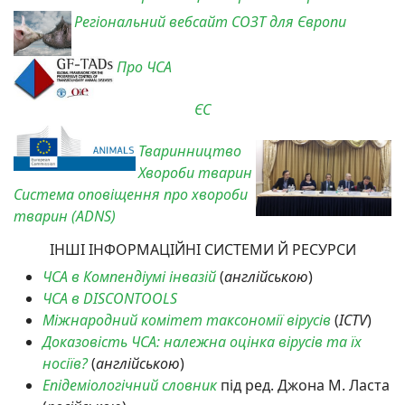
Регіональний вебсайт СОЗТ для Європи
Про ЧСА
ЄС
Тваринництво
Хвороби тварин
Система оповіщення про хвороби
тварин (ADNS)
ІНШІ ІНФОРМАЦІЙНІ СИСТЕМИ Й РЕСУРСИ
ЧСА в Компендіумі інвазій
(
англійською
)
ЧСА в DISCONTOOLS
Міжнародний комітет таксономії вірусів
(
ICTV
)
Доказовість ЧСА: належна оцінка вірусів та їх
носіїв?
(
англійською
)
Епідеміологічний словник
під ред. Джона М. Ласта