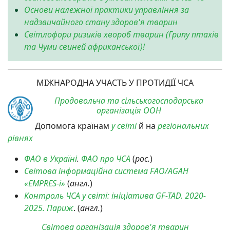
Основи належної практики управління за
надзвичайного стану здоров'я тварин
Світлофори ризиків хвороб тварин (Грипу птахів
та Чуми свиней африканської)!
МІЖНАРОДНА УЧАСТЬ У ПРОТИДІЇ ЧСА
Продовольча та сільськогосподарська
організація ООН
Допомога країнам
у світі
й на
регіональних
рівнях
ФАО в Україні
.
ФАО про ЧСА
(
рос.
)
Світова інформаційна система FAO/AGAH
«EMPRES-i»
(
англ.
)
Контроль ЧСА у світі: ініціатива GF-TAD. 2020-
2025. Париж
. (
англ.
)
Світова організація здоров'я тварин