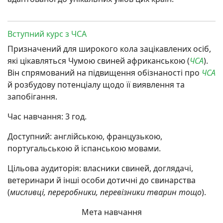
Вступний курс з ЧСА
Призначений для широкого кола зацікавлених осіб,
які цікавляться Чумою свиней
африканською
(
ЧСА
).
Він спрямований на підвищення обізнаності про
ЧСА
й розбудову потенціалу щодо її виявлення та
запобігання.
Час навчання: 3 год.
Доступний: англійською, французькою,
португальською й іспанською мовами.
Цільова аудиторія: власники свиней, доглядачі,
ветеринари й інші особи дотичні до свинарства
(
мисливці, переробники, перевізники тварин тощо
).
Мета навчання