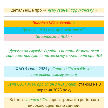
Детальніше про ⇒
Чуму свиней африканську
››
Випадки ЧСА в Україні
>
Що таке ЧСА і в чому її небезпека?
>
Як запобігти ЧСА?
>
Державна служба України з питань безпечності
харчових продуктів та захисту споживачів про ЧСА
ФАО
9 січня 2025 р.
Стан з ЧСА в азійсько-
тихоокеанському регіоні
Звіт СОЗТ № 66 про стан з
ЧСА у світі
станом на 9
вересня 2025 року
Всі нові
спалахи
ЧСА
, зареєстровані в регіонах з
високою щільністю свиней.