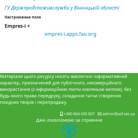
ГУ Держпродспоживслужби у Вінницькій області
Настроюване поле
Empres-i +
empres-i.apps.fao.org
Матеріали цього ресурсу носять виключно інформативний
характер, призначений для публічного, некомерційного
використання (
з інформаційною та/чи освітньою метою
), без
будь-якого права передруку, складання та/чи створення
похідних творів і перепродажу.
+380 664 000 807
admin@asf.vet.ua
Дані
локалізовано
за сприяння