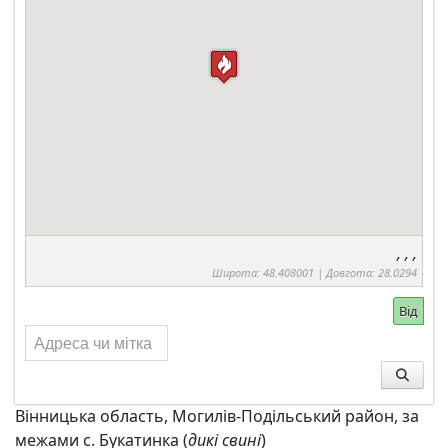
, , ,
Широта:
48.408001
| Довгота:
28.0294
Від
Вінницька область, Могилів-Подільський район, за
межами с. Букатинка (
дикі свині
)