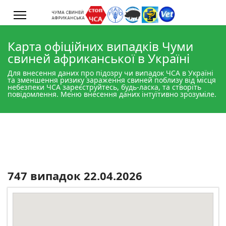
Карта офіційних випадків Чуми
свиней африканської в Україні
Для внесення даних про підозру чи випадок ЧСА в Україні
та зменшення ризику зараження свиней поблизу від місця
небезпеки ЧСА зареєструйтесь, будь-ласка, та створіть
повідомлення. Меню внесення даних інтуїтивно зрозуміле.
747 випадок 22.04.2026